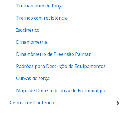
Protocolos
Questionário SF-36
Escápula
Treinamento de força
Dinamômetro de Tração
Evolução de atendimento
Tronco
Treinos com resistência
Dinamômetro de Preensão Palmar
Financeiro
abdome
Isocinético
Instalação física
Perna
Dinamometria
Posicionamentos
Dinamômetro de Preensão Palmar
Relatórios
Padrões para Descrição de Equipamentos
Anamnese
Curvas de força
Assimetria e indicativos de risco
Mapa de Dor e Indicativo de Fibromialgia
Desequilíbrio Muscular (I/Q)
Central de Conteúdo
Histórico de força e valores de referência
Palestras
Dinâmica de Força e Desempenho Muscular
Materiais de divulgação
(Força x Tempo)