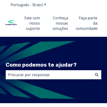
Português - Brasil
Mostrar submenu para traduções
Fale com
Conheça
Faça parte
nosso
nossas
da
suporte
soluções
comunidade
Como podemos te ajudar?
Não há sugestões porque o campo de pesquisa está 