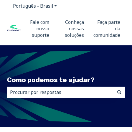
Português - Brasil
Mostrar submenu para traduções
Fale com
Conheça
Faça parte
nosso
nossas
da
suporte
soluções
comunidade
Como podemos te ajudar?
Não há sugestões porque o campo de pesquisa está 