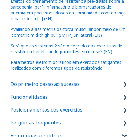
Efeitos do treinamento de resistência pré-diálise sobre a
sarcopenia, perfil inflamatório e biomarcadores de
anemia em pacientes idosos da comunidade com doença
renal crônica [...] (EN)
Avaliando a assimetria da força muscular por meio de um
isometric mid-thigh pull (IMTP) unilateral (EN)
Será que as sestrinas 2 são o segredo dos exercícios de
resistência beneficiando pacientes em diálise? (EN)
Parâmetros eletromiográficos em exercícios fatigantes
realizados com diferentes tipos de resistência
Do primeiro passo ao sucesso
Funcionalidades
1. Como são feitos os cadastros no aplicativo
Posicionamentos dos exercícios
2. Onde realizar o exame de força em seu
IA
espaço
Perguntas frequentes
Dinamômetro de Preensão Palmar
Ombro
3. Como realizar seu primeiro exame
Referências científicas
Protocolos
Cotovelo
Conhecendo os Planos Kinology e Como Fazer o