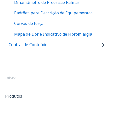
Dinamômetro de Preensão Palmar
Relatórios
Padrões para Descrição de Equipamentos
Anamnese
Curvas de força
Assimetria e indicativos de risco
Mapa de Dor e Indicativo de Fibromialgia
Desequilíbrio Muscular (I/Q)
Central de Conteúdo
Histórico de força e valores de referência
Palestras
Dinâmica de Força e Desempenho Muscular
Materiais de divulgação
(Força x Tempo)
Casos de sucesso
Mapa de dor e indicativo de fibromialgia
Início
Qualidade de vida (SF-36)
Produtos
Evolução de atendimento
Financeiro