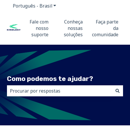
Português - Brasil
Mostrar submenu para traduções
Fale com
Conheça
Faça parte
nosso
nossas
da
suporte
soluções
comunidade
Como podemos te ajudar?
Não há sugestões porque o campo de pesquisa está 