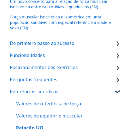
Um novo conceito para a relação de força muscular
isocinética entre isquiotibiais e quadríceps (EN)
Força muscular isocinética e isométrica em uma
população saudável com especial referência à idade e
sexo (EN)
Do primeiro passo ao sucesso
Funcionalidades
1. Como são feitos os cadastros no aplicativo
Posicionamentos dos exercícios
2. Onde realizar o exame de força em seu
IA
espaço
Perguntas frequentes
Dinamômetro de Preensão Palmar
Ombro
3. Como realizar seu primeiro exame
Referências científicas
Protocolos
Cotovelo
Conhecendo os Planos Kinology e Como Fazer o
4. Como posicionar seus pacientes
Upgrade
Anamnese
Punho
Valores de referência de força
5. Onde e como analisar os resultados dos
Entendendo o Plano Free
Assimetria e indicativos de risco
Quadril
Valores de equilibrio muscular
exames de força
Marca Kinology
Desequilíbrios Musculares
Joelho
Relação I/Q