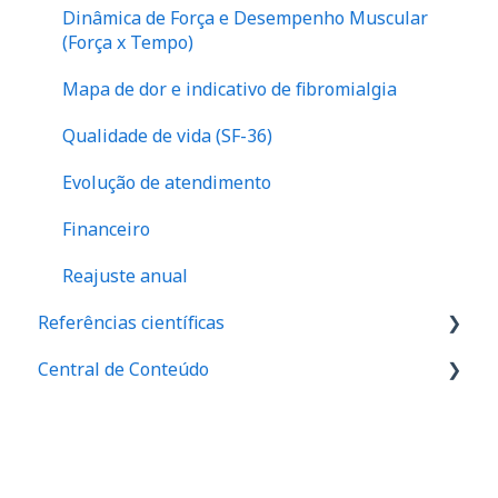
Dinâmica de Força e Desempenho Muscular
(Força x Tempo)
Mapa de dor e indicativo de fibromialgia
Qualidade de vida (SF-36)
Evolução de atendimento
Financeiro
Reajuste anual
Referências científicas
Central de Conteúdo
Valores de referência de força
Valores de equilibrio muscular
Palestras
Relação I/Q
Materiais de divulgação