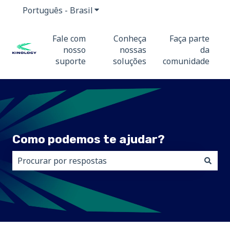
Português - Brasil
Mostrar submenu para traduções
Fale com
Conheça
Faça parte
nosso
nossas
da
suporte
soluções
comunidade
Como podemos te ajudar?
Não há sugestões porque o campo de pesquisa está 