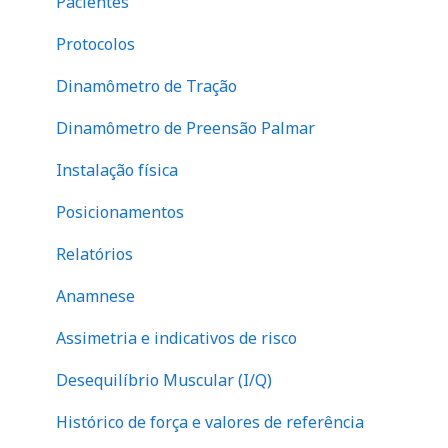
Pacientes
Mapa de dor e indicativo de fibromialgia
Peitoral
Protocolos
Questionário SF-36
Escápula
Dinamômetro de Tração
Evolução de atendimento
Tronco
Dinamômetro de Preensão Palmar
Financeiro
abdome
Instalação física
Perna
Posicionamentos
Relatórios
Anamnese
Assimetria e indicativos de risco
Desequilíbrio Muscular (I/Q)
Histórico de força e valores de referência