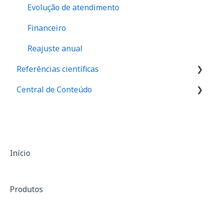
Evolução de atendimento
Financeiro
Reajuste anual
Referências científicas
Central de Conteúdo
Valores de referência de força
Valores de equilibrio muscular
Palestras
Relação I/Q
Materiais de divulgação
Assimetria
Casos de sucesso
Início
Anamnese
Produtos
SF-36
Treinamento de força