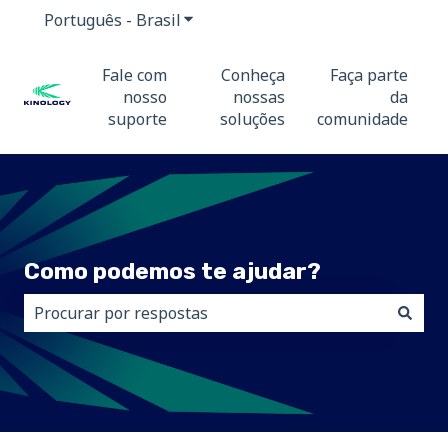
Português - Brasil
Mostrar submenu para traduções
Fale com
Conheça
Faça parte
nosso
nossas
da
suporte
soluções
comunidade
Como podemos te ajudar?
Não há sugestões porque o campo de pesquisa está 