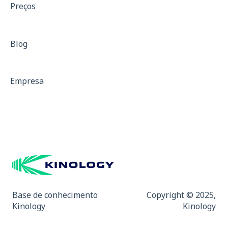
Preços
Treinos com resistência
Isocinético
Blog
Dinamometria
Dinamômetro de Preensão Palmar
Empresa
Padrões para Descrição de Equipamentos
Curvas de força
Mapa de Dor e Indicativo de Fibromialgia
Base de conhecimento
Copyright © 2025,
Kinology
Kinology