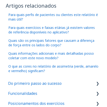
Artigos relacionados
Para quais perfis de pacientes ou clientes este relatório é
mais útil?
Para quais exercícios e faixas etárias já existem valores
de referência disponíveis no aplicativo?
Quais são os principais fatores que causam a diferença
de força entre os lados do corpo?
Quais informações adicionais e mais detalhadas posso
coletar com este novo modelo?
O que as cores no relatório de assimetria (verde, amarelo
e vermelho) significam?
Do primeiro passo ao sucesso
Funcionalidades
1. Como são feitos os cadastros no aplicativo
Posicionamentos dos exercícios
2. Onde realizar o exame de força em seu
IA