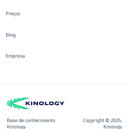
Treinamento de força
Preços
Treinos com resistência
Isocinético
Blog
Dinamometria
Dinamômetro de Preensão Palmar
Empresa
Padrões para Descrição de Equipamentos
Curvas de força
Mapa de Dor e Indicativo de Fibromialgia
Base de conhecimento
Copyright © 2025,
Kinology
Kinology