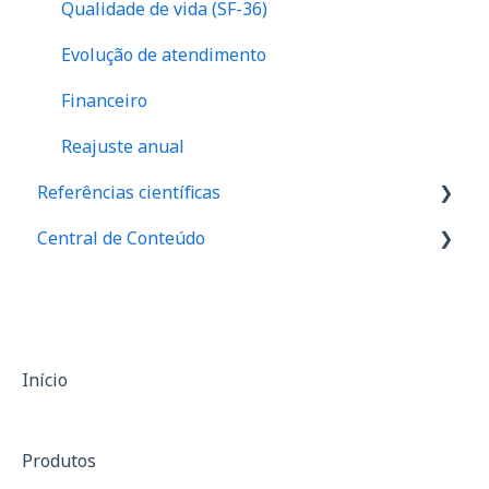
Qualidade de vida (SF-36)
Evolução de atendimento
Financeiro
Reajuste anual
Referências científicas
Central de Conteúdo
Valores de referência de força
Valores de equilibrio muscular
Palestras
Relação I/Q
Materiais de divulgação
Assimetria
Casos de sucesso
Início
Anamnese
Produtos
SF-36