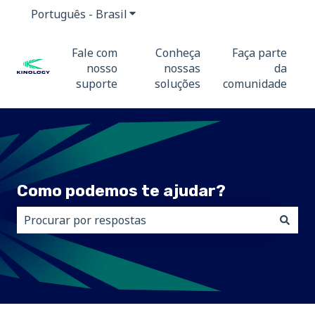
Português - Brasil
Mostrar submenu para traduções
Fale com
Conheça
Faça parte
nosso
nossas
da
suporte
soluções
comunidade
Como podemos te ajudar?
Não há sugestões porque o campo de pesquisa está 