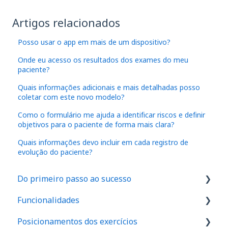
Artigos relacionados
Posso usar o app em mais de um dispositivo?
Onde eu acesso os resultados dos exames do meu
paciente?
Quais informações adicionais e mais detalhadas posso
coletar com este novo modelo?
Como o formulário me ajuda a identificar riscos e definir
objetivos para o paciente de forma mais clara?
Quais informações devo incluir em cada registro de
evolução do paciente?
Do primeiro passo ao sucesso
Funcionalidades
1. Como são feitos os cadastros no aplicativo
Posicionamentos dos exercícios
2. Onde realizar o exame de força em seu
IA