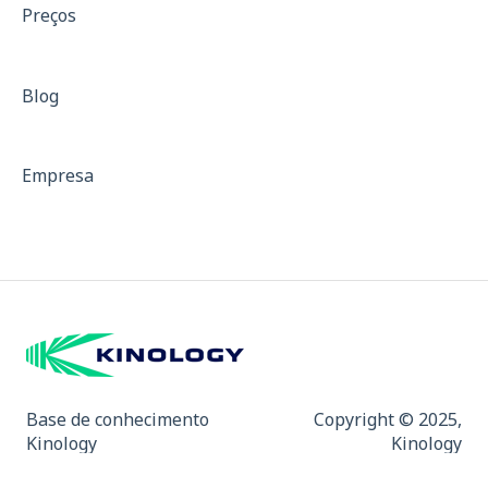
Preços
Treinos com resistência
Isocinético
Blog
Dinamometria
Dinamômetro de Preensão Palmar
Empresa
Padrões para Descrição de Equipamentos
Curvas de força
Mapa de Dor e Indicativo de Fibromialgia
Base de conhecimento
Copyright © 2025,
Kinology
Kinology