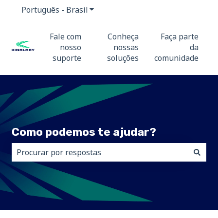
Português - Brasil
Mostrar submenu para traduções
Fale com
Conheça
Faça parte
nosso
nossas
da
suporte
soluções
comunidade
Como podemos te ajudar?
Não há sugestões porque o campo de pesquisa está 