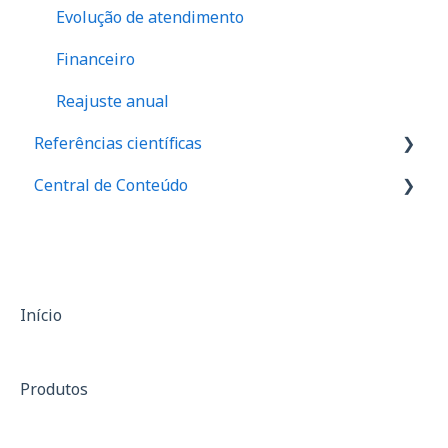
Evolução de atendimento
Financeiro
Reajuste anual
Referências científicas
Central de Conteúdo
Valores de referência de força
Valores de equilibrio muscular
Palestras
Relação I/Q
Materiais de divulgação
Assimetria
Casos de sucesso
Início
Anamnese
Produtos
SF-36
Treinamento de força