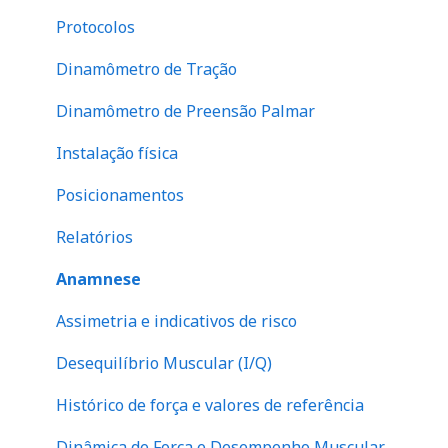
Mapa de dor e indicativo de fibromialgia
Peitoral
Protocolos
Questionário SF-36
Escápula
Dinamômetro de Tração
Evolução de atendimento
Tronco
Dinamômetro de Preensão Palmar
Financeiro
abdome
Instalação física
Perna
Posicionamentos
Relatórios
Anamnese
Assimetria e indicativos de risco
Desequilíbrio Muscular (I/Q)
Histórico de força e valores de referência
Dinâmica de Força e Desempenho Muscular