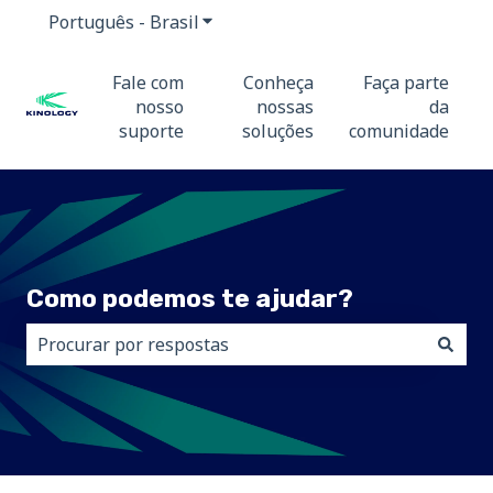
Português - Brasil
Mostrar submenu para traduções
Fale com
Conheça
Faça parte
nosso
nossas
da
suporte
soluções
comunidade
Como podemos te ajudar?
Não há sugestões porque o campo de pesquisa está 