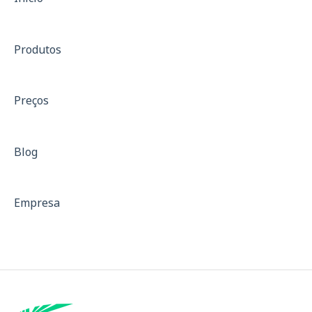
Anamnese
Produtos
SF-36
Treinamento de força
Preços
Treinos com resistência
Isocinético
Blog
Dinamometria
Dinamômetro de Preensão Palmar
Empresa
Padrões para Descrição de Equipamentos
Curvas de força
Mapa de Dor e Indicativo de Fibromialgia