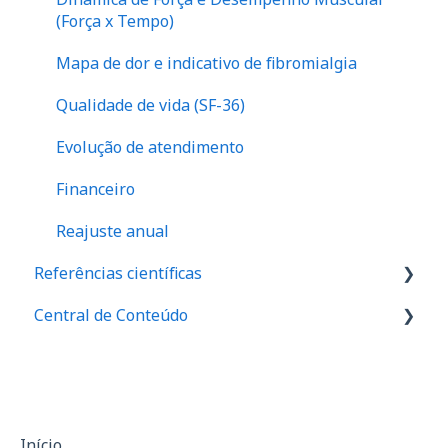
(Força x Tempo)
Mapa de dor e indicativo de fibromialgia
Qualidade de vida (SF-36)
Evolução de atendimento
Financeiro
Reajuste anual
Referências científicas
Central de Conteúdo
Valores de referência de força
Valores de equilibrio muscular
Palestras
Relação I/Q
Materiais de divulgação
Assimetria
Casos de sucesso
Início