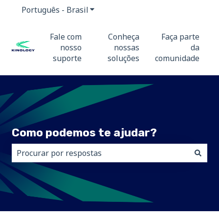
Português - Brasil
Mostrar submenu para traduções
Fale com
Conheça
Faça parte
nosso
nossas
da
suporte
soluções
comunidade
Como podemos te ajudar?
Não há sugestões porque o campo de pesquisa está 