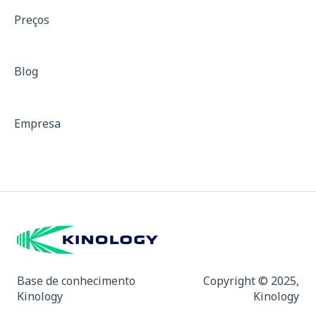
Treinamento de força
Preços
Treinos com resistência
Isocinético
Blog
Dinamometria
Dinamômetro de Preensão Palmar
Empresa
Padrões para Descrição de Equipamentos
Curvas de força
Mapa de Dor e Indicativo de Fibromialgia
Base de conhecimento
Copyright © 2025,
Kinology
Kinology