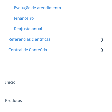
Evolução de atendimento
Financeiro
Reajuste anual
Referências científicas
Central de Conteúdo
Valores de referência de força
Valores de equilibrio muscular
Palestras
Relação I/Q
Materiais de divulgação
Assimetria
Casos de sucesso
Início
Anamnese
Produtos
SF-36