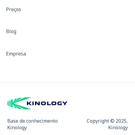
Treinamento de força
Preços
Treinos com resistência
Isocinético
Blog
Dinamometria
Dinamômetro de Preensão Palmar
Empresa
Padrões para Descrição de Equipamentos
Curvas de força
Mapa de Dor e Indicativo de Fibromialgia
Base de conhecimento
Copyright © 2025,
Kinology
Kinology