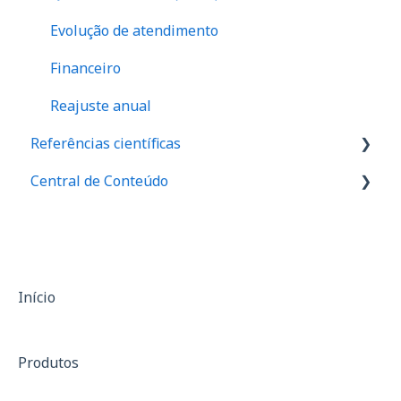
Evolução de atendimento
Financeiro
Reajuste anual
Referências científicas
Central de Conteúdo
Valores de referência de força
Valores de equilibrio muscular
Palestras
Relação I/Q
Materiais de divulgação
Assimetria
Casos de sucesso
Início
Anamnese
Produtos
SF-36