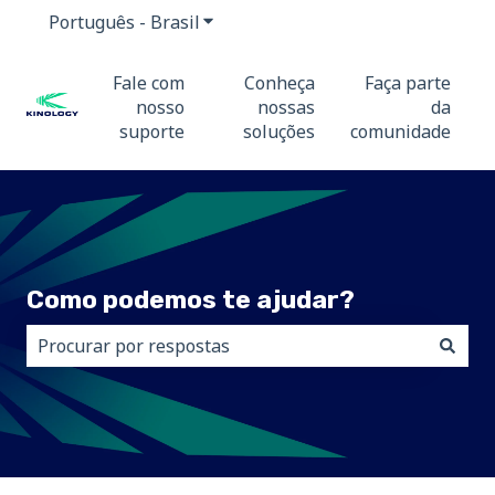
Português - Brasil
Mostrar submenu para traduções
Fale com
Conheça
Faça parte
nosso
nossas
da
suporte
soluções
comunidade
Como podemos te ajudar?
Não há sugestões porque o campo de pesquisa está 