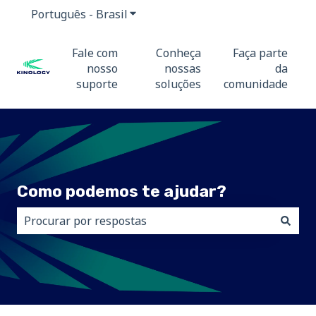
Português - Brasil
Mostrar submenu para traduções
Fale com
Conheça
Faça parte
nosso
nossas
da
suporte
soluções
comunidade
Como podemos te ajudar?
Não há sugestões porque o campo de pesquisa está 