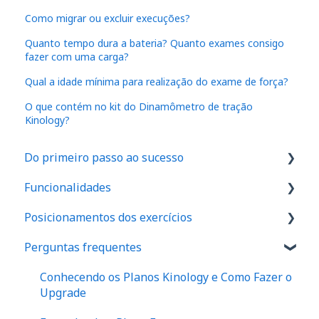
Como migrar ou excluir execuções?
Quanto tempo dura a bateria? Quanto exames consigo
fazer com uma carga?
Qual a idade mínima para realização do exame de força?
O que contém no kit do Dinamômetro de tração
Kinology?
Do primeiro passo ao sucesso
Funcionalidades
1. Como são feitos os cadastros no aplicativo
Posicionamentos dos exercícios
2. Onde realizar o exame de força em seu
IA
espaço
Perguntas frequentes
Dinamômetro de Preensão Palmar
Ombro
3. Como realizar seu primeiro exame
Protocolos
Cotovelo
Conhecendo os Planos Kinology e Como Fazer o
4. Como posicionar seus pacientes
Upgrade
Anamnese
Punho