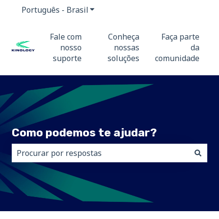
Português - Brasil
Mostrar submenu para traduções
Fale com
Conheça
Faça parte
nosso
nossas
da
suporte
soluções
comunidade
Como podemos te ajudar?
Não há sugestões porque o campo de pesquisa está 