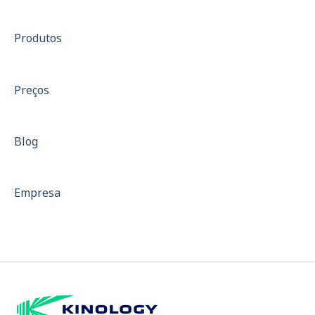
Anamnese
Produtos
SF-36
Treinamento de força
Preços
Treinos com resistência
Isocinético
Blog
Dinamometria
Dinamômetro de Preensão Palmar
Empresa
Padrões para Descrição de Equipamentos
Curvas de força
Mapa de Dor e Indicativo de Fibromialgia