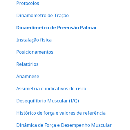
Protocolos
Questionário SF-36
Escápula
Dinamômetro de Tração
Evolução de atendimento
Tronco
Dinamômetro de Preensão Palmar
Financeiro
abdome
Instalação física
Perna
Posicionamentos
Relatórios
Anamnese
Assimetria e indicativos de risco
Desequilíbrio Muscular (I/Q)
Histórico de força e valores de referência
Dinâmica de Força e Desempenho Muscular