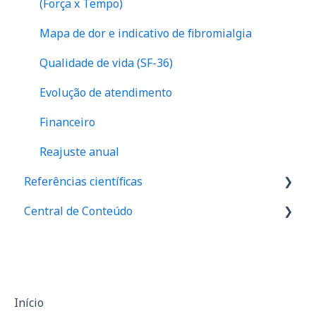
(Força x Tempo)
Mapa de dor e indicativo de fibromialgia
Qualidade de vida (SF-36)
Evolução de atendimento
Financeiro
Reajuste anual
Referências científicas
Central de Conteúdo
Valores de referência de força
Valores de equilibrio muscular
Palestras
Relação I/Q
Materiais de divulgação
Assimetria
Casos de sucesso
Início