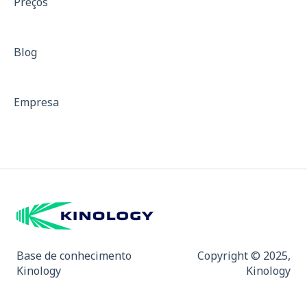
Preços
Treinos com resistência
Isocinético
Blog
Dinamometria
Dinamômetro de Preensão Palmar
Empresa
Padrões para Descrição de Equipamentos
Curvas de força
Mapa de Dor e Indicativo de Fibromialgia
Base de conhecimento
Copyright © 2025,
Kinology
Kinology