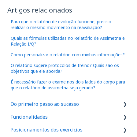
Artigos relacionados
Para que o relatório de evolução funcione, preciso
realizar o mesmo movimento na reavaliação?
Quais as fórmulas utilizadas no Relatório de Assimetria e
Relação I/Q?
Como personalizar o relatório com minhas informações?
O relatório sugere protocolos de treino? Quais são os
objetivos que ele aborda?
É necessário fazer o exame nos dois lados do corpo para
que o relatório de assimetria seja gerado?
Do primeiro passo ao sucesso
Funcionalidades
1. Como são feitos os cadastros no aplicativo
Posicionamentos dos exercícios
2. Onde realizar o exame de força em seu
IA
espaço