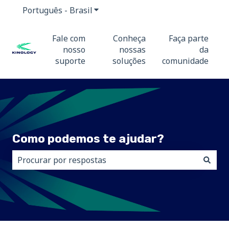
Português - Brasil
Mostrar submenu para traduções
Fale com
Conheça
Faça parte
nosso
nossas
da
suporte
soluções
comunidade
Como podemos te ajudar?
Não há sugestões porque o campo de pesquisa está 