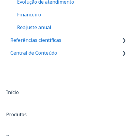
Evolução de atendimento
Financeiro
Reajuste anual
Referências científicas
Central de Conteúdo
Valores de referência de força
Valores de equilibrio muscular
Palestras
Relação I/Q
Materiais de divulgação
Assimetria
Casos de sucesso
Início
Anamnese
Produtos
SF-36
Treinamento de força