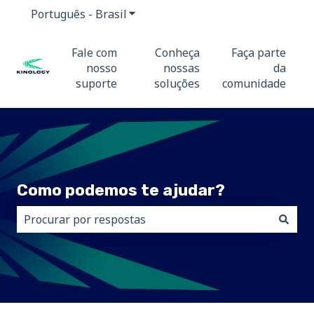
Português - Brasil
Mostrar submenu para traduções
Fale com
Conheça
Faça parte
nosso
nossas
da
suporte
soluções
comunidade
Como podemos te ajudar?
Não há sugestões porque o campo de pesquisa está 