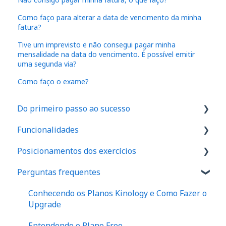
Como faço para alterar a data de vencimento da minha
fatura?
Tive um imprevisto e não consegui pagar minha
mensalidade na data do vencimento. É possível emitir
uma segunda via?
Como faço o exame?
Do primeiro passo ao sucesso
Funcionalidades
1. Como são feitos os cadastros no aplicativo
Posicionamentos dos exercícios
2. Onde realizar o exame de força em seu
IA
espaço
Perguntas frequentes
Dinamômetro de Preensão Palmar
Ombro
3. Como realizar seu primeiro exame
Protocolos
Cotovelo
Conhecendo os Planos Kinology e Como Fazer o
4. Como posicionar seus pacientes
Upgrade
Anamnese
Punho
5. Onde e como analisar os resultados dos
Entendendo o Plano Free