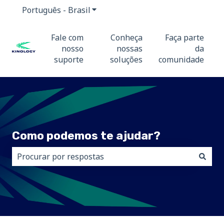
Português - Brasil
Mostrar submenu para traduções
Fale com
Conheça
Faça parte
nosso
nossas
da
suporte
soluções
comunidade
Como podemos te ajudar?
Não há sugestões porque o campo de pesquisa está 