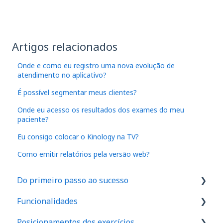
Artigos relacionados
Onde e como eu registro uma nova evolução de
atendimento no aplicativo?
É possível segmentar meus clientes?
Onde eu acesso os resultados dos exames do meu
paciente?
Eu consigo colocar o Kinology na TV?
Como emitir relatórios pela versão web?
Do primeiro passo ao sucesso
Funcionalidades
1. Como são feitos os cadastros no aplicativo
Posicionamentos dos exercícios
2. Onde realizar o exame de força em seu
IA