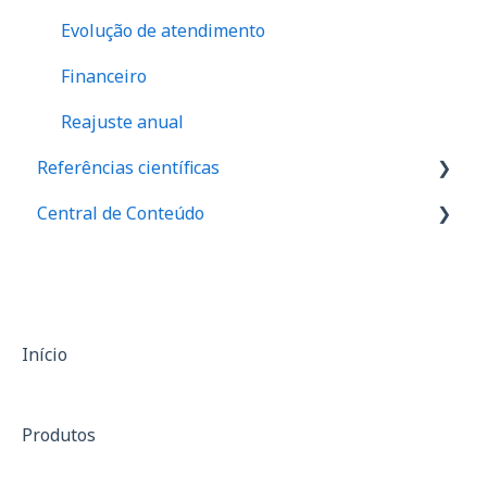
Evolução de atendimento
Financeiro
Reajuste anual
Referências científicas
Central de Conteúdo
Valores de referência de força
Valores de equilibrio muscular
Palestras
Relação I/Q
Materiais de divulgação
Assimetria
Casos de sucesso
Início
Anamnese
Produtos
SF-36