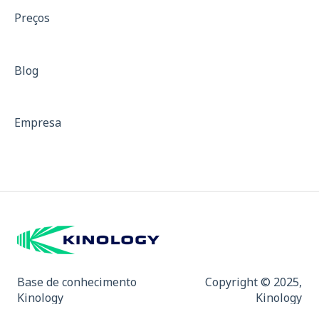
Treinamento de força
Preços
Treinos com resistência
Isocinético
Blog
Dinamometria
Dinamômetro de Preensão Palmar
Empresa
Padrões para Descrição de Equipamentos
Curvas de força
Mapa de Dor e Indicativo de Fibromialgia
Base de conhecimento
Copyright © 2025,
Kinology
Kinology