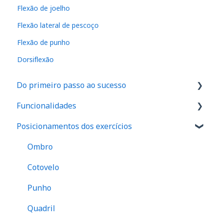
Flexão de joelho
Flexão lateral de pescoço
Flexão de punho
Dorsiflexão
Do primeiro passo ao sucesso
Funcionalidades
1. Como são feitos os cadastros no aplicativo
Posicionamentos dos exercícios
2. Onde realizar o exame de força em seu
IA
espaço
Dinamômetro de Preensão Palmar
Ombro
3. Como realizar seu primeiro exame
Protocolos
Cotovelo
4. Como posicionar seus pacientes
Anamnese
Punho
5. Onde e como analisar os resultados dos
Assimetria e indicativos de risco
Quadril
exames de força