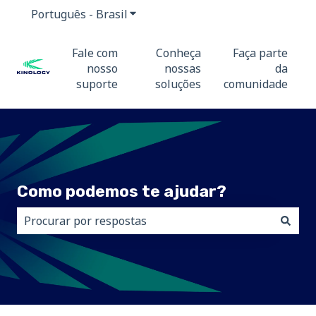
Português - Brasil
Mostrar submenu para traduções
Fale com
Conheça
Faça parte
nosso
nossas
da
suporte
soluções
comunidade
Como podemos te ajudar?
Não há sugestões porque o campo de pesquisa está 