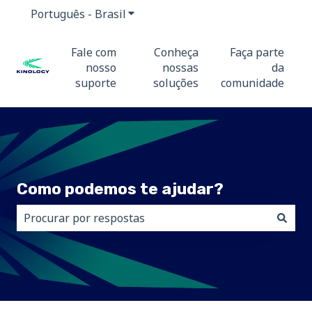
Português - Brasil
Mostrar submenu para traduções
Fale com
Conheça
Faça parte
nosso
nossas
da
suporte
soluções
comunidade
Como podemos te ajudar?
Não há sugestões porque o campo de pesquisa está 