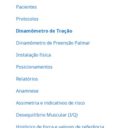
Histórico de força e valores de referência
Cervical
Pacientes
Mapa de dor e indicativo de fibromialgia
Peitoral
Protocolos
Questionário SF-36
Escápula
Dinamômetro de Tração
Evolução de atendimento
Tronco
Dinamômetro de Preensão Palmar
Financeiro
abdome
Instalação física
Perna
Posicionamentos
Relatórios
Anamnese
Assimetria e indicativos de risco
Desequilíbrio Muscular (I/Q)
Histórico de força e valores de referência