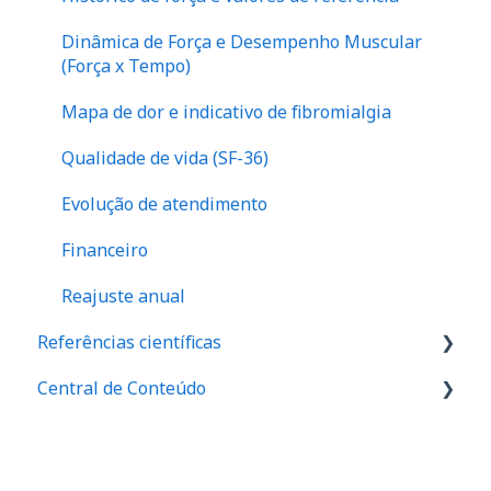
Dinâmica de Força e Desempenho Muscular
(Força x Tempo)
Mapa de dor e indicativo de fibromialgia
Qualidade de vida (SF-36)
Evolução de atendimento
Financeiro
Reajuste anual
Referências científicas
Central de Conteúdo
Valores de referência de força
Valores de equilibrio muscular
Palestras
Relação I/Q
Materiais de divulgação