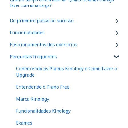
fazer com uma carga?
Do primeiro passo ao sucesso
Funcionalidades
1. Como são feitos os cadastros no aplicativo
Posicionamentos dos exercícios
2. Onde realizar o exame de força em seu
IA
espaço
Perguntas frequentes
Dinamômetro de Preensão Palmar
Ombro
3. Como realizar seu primeiro exame
Protocolos
Cotovelo
Conhecendo os Planos Kinology e Como Fazer o
4. Como posicionar seus pacientes
Upgrade
Anamnese
Punho
5. Onde e como analisar os resultados dos
Entendendo o Plano Free
Assimetria e indicativos de risco
Quadril
exames de força
Marca Kinology
Desequilíbrios Musculares
Joelho
Funcionalidades Kinology
Dinâmica de Força e Desempenho Muscular
Tornozelo
Exames