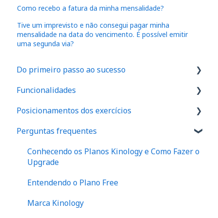
Como recebo a fatura da minha mensalidade?
Tive um imprevisto e não consegui pagar minha
mensalidade na data do vencimento. É possível emitir
uma segunda via?
Do primeiro passo ao sucesso
Funcionalidades
1. Como são feitos os cadastros no aplicativo
Posicionamentos dos exercícios
2. Onde realizar o exame de força em seu
IA
espaço
Perguntas frequentes
Dinamômetro de Preensão Palmar
Ombro
3. Como realizar seu primeiro exame
Protocolos
Cotovelo
Conhecendo os Planos Kinology e Como Fazer o
4. Como posicionar seus pacientes
Upgrade
Anamnese
Punho
5. Onde e como analisar os resultados dos
Entendendo o Plano Free
Assimetria e indicativos de risco
Quadril
exames de força
Marca Kinology
Desequilíbrios Musculares
Joelho