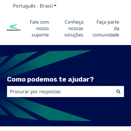
Português - Brasil
Mostrar submenu para traduções
Fale com
Conheça
Faça parte
nosso
nossas
da
suporte
soluções
comunidade
Como podemos te ajudar?
Não há sugestões porque o campo de pesquisa está 