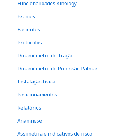
Funcionalidades Kinology
Dinâmica de Força e Desempenho Muscular
Tornozelo
Exames
Histórico de força e valores de referência
Cervical
Pacientes
Mapa de dor e indicativo de fibromialgia
Peitoral
Protocolos
Questionário SF-36
Escápula
Dinamômetro de Tração
Evolução de atendimento
Tronco
Dinamômetro de Preensão Palmar
Financeiro
abdome
Instalação física
Perna
Posicionamentos
Relatórios
Anamnese
Assimetria e indicativos de risco