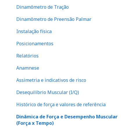
Questionário SF-36
Escápula
Dinamômetro de Tração
Evolução de atendimento
Tronco
Dinamômetro de Preensão Palmar
Financeiro
abdome
Instalação física
Perna
Posicionamentos
Relatórios
Anamnese
Assimetria e indicativos de risco
Desequilíbrio Muscular (I/Q)
Histórico de força e valores de referência
Dinâmica de Força e Desempenho Muscular
(Força x Tempo)