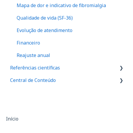
Mapa de dor e indicativo de fibromialgia
Qualidade de vida (SF-36)
Evolução de atendimento
Financeiro
Reajuste anual
Referências científicas
Central de Conteúdo
Valores de referência de força
Valores de equilibrio muscular
Palestras
Relação I/Q
Materiais de divulgação
Assimetria
Casos de sucesso
Início
Anamnese