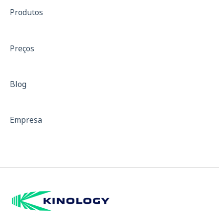
Produtos
SF-36
Treinamento de força
Preços
Treinos com resistência
Isocinético
Blog
Dinamometria
Dinamômetro de Preensão Palmar
Empresa
Padrões para Descrição de Equipamentos
Curvas de força
Mapa de Dor e Indicativo de Fibromialgia