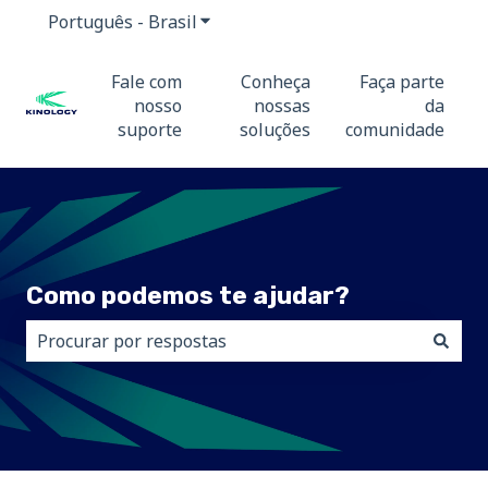
Português - Brasil
Mostrar submenu para traduções
Fale com
Conheça
Faça parte
nosso
nossas
da
suporte
soluções
comunidade
Como podemos te ajudar?
Não há sugestões porque o campo de pesquisa está 